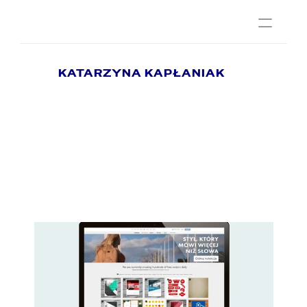
Home
KATARZYNA KAPŁANIAK
Animacja
Projektowanie Graficzne
Social Media
Social media
Kontakt